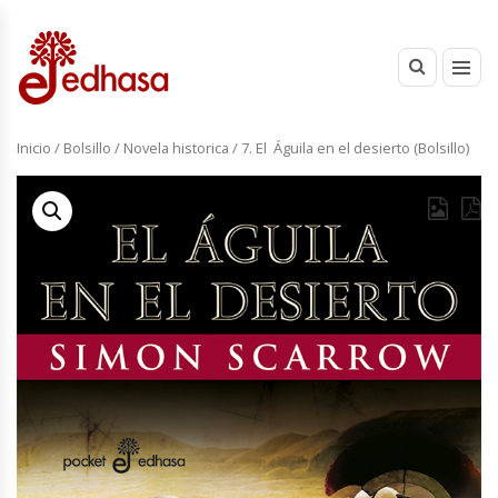
Inicio
/
Bolsillo
/
Novela historica
/ 7. El Águila en el desierto (Bolsillo)