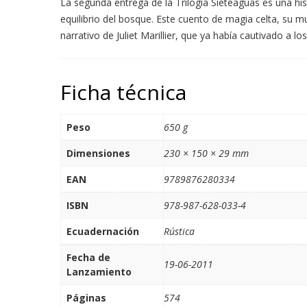
La segunda entrega de la Trilogía Sieteaguas es una his
equilibrio del bosque. Este cuento de magia celta, su m
narrativo de Juliet Marillier, que ya había cautivado a l
Ficha técnica
Peso
650 g
Dimensiones
230 × 150 × 29 mm
EAN
9789876280334
ISBN
978-987-628-033-4
Ecuadernación
Rústica
Fecha de
19-06-2011
Lanzamiento
Páginas
574