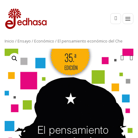
Inicio
/
Ensayo
/
Económico
/ El pensamiento económico del Che