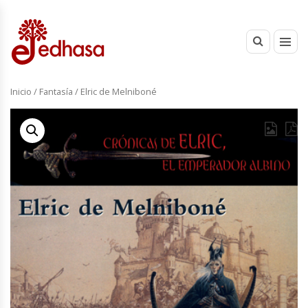
Inicio
/
Fantasía
/ Elric de Melniboné