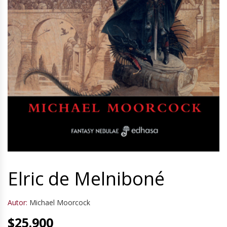
Elric de Melniboné
Autor:
Michael Moorcock
$
25.900