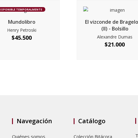
DISPONIBLE TEMPORALMENTE
Mundolibro
El vizconde de Bragel
(II) - Bolsillo
Henry Petroski
$
45.500
Alexandre Dumas
$
21.000
Navegación
Catálogo
T
Quiénes somos
Colección Bitácora