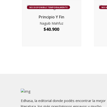
NO DISPONIBLE TEMPORALMENTE
NO 
Principio Y Fin
Naguib Mahfuz
$
40.900
Edhasa, la editorial donde podés encontrar la mejor
literatura, los más prestigiosos ensayos y mucho