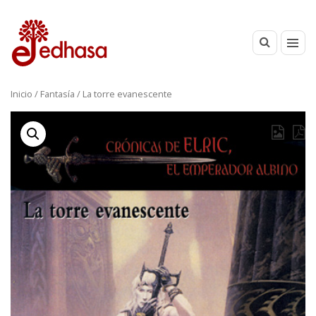
Inicio
/
Fantasía
/ La torre evanescente