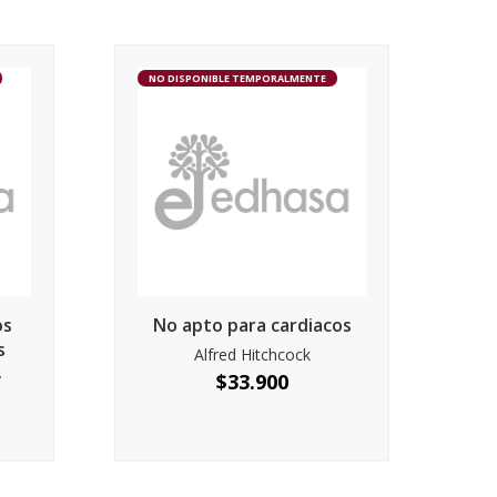
NO DISPONIBLE TEMPORALMENTE
os
No apto para cardiacos
s
Alfred Hitchcock
y
$
33.900