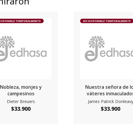
miraron
DISPONIBLE TEMPORALMENTE
NO DISPONIBLE TEMPORALMENTE
Nobleza, monjes y
Nuestra señora de l
campesinos
váteres inmaculado
Dieter Breuers
James Patrick Donleav
$
33.900
$
33.900