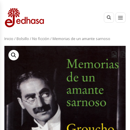
Inicio
/
Bolsillo
/
No ficción
/ Memorias de un amante sarnoso