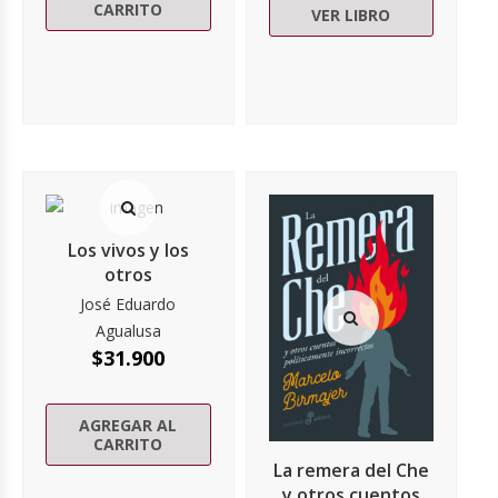
CARRITO
VER LIBRO
Los vivos y los
otros
José Eduardo
Agualusa
$
31.900
AGREGAR AL
CARRITO
La remera del Che
y otros cuentos