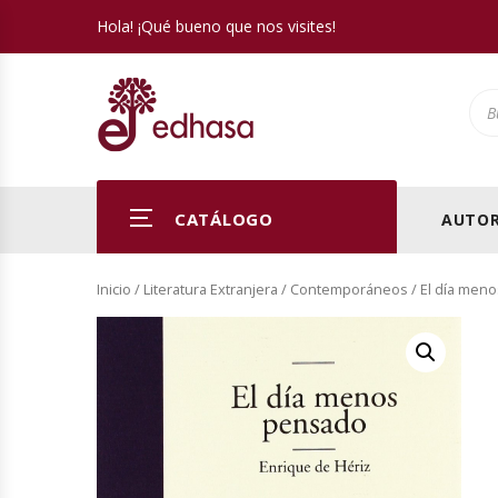
Hola! ¡Qué bueno que nos visites!
Pro
CATÁLOGO
AUTOR
Inicio
/
Literatura Extranjera
/
Contemporáneos
/ El día men