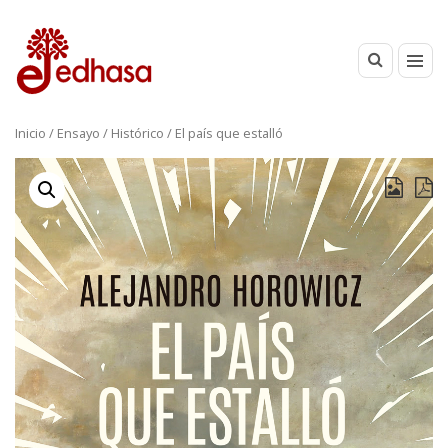
Inicio
/
Ensayo
/
Histórico
/ El país que estalló