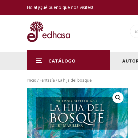
Hola! ¡Qué bueno que nos visites!
Pro
CATÁLOGO
AUTOR
Inicio
/
Fantasía
/ La hija del bosque