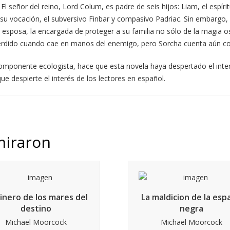
l señor del reino, Lord Colum, es padre de seis hijos: Liam, el espí
 vocación, el subversivo Finbar y compasivo Padriac. Sin embargo, s
 esposa, la encargada de proteger a su familia no sólo de la magia os
perdido cuando cae en manos del enemigo, pero Sorcha cuenta aún co
e componente ecologista, hace que esta novela haya despertado el in
 despierte el interés de los lectores en español.
miraron
inero de los mares del
La maldicion de la esp
destino
negra
Michael Moorcock
Michael Moorcock