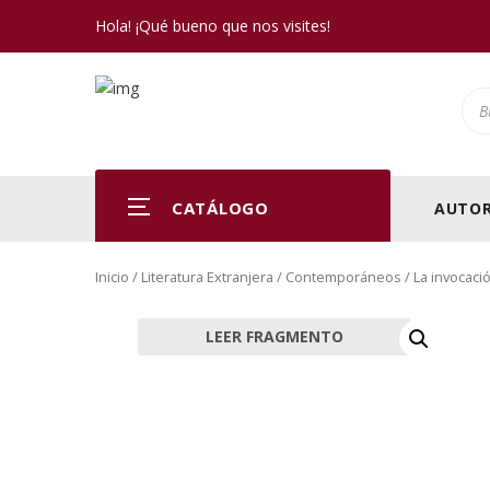
Hola! ¡Qué bueno que nos visites!
Pro
CATÁLOGO
AUTOR
Inicio
/
Literatura Extranjera
/
Contemporáneos
/ La invocació
LEER FRAGMENTO