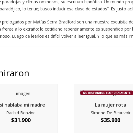
 de paradojas y climas ominosos, su escritura hipnótica. Un mundo p
o paradójico, lo tenue; busco inducir esa clase de estados”. Es justo 
 prologados por Matías Serra Bradford son una muestra exquisita de
ila frente a lo extraño; lo cotidiano repentinamente es suspendido por
erioso. Luego de leerlos es difícil volver a leer igual. Y lo que es má
miraron
NO DISPONIBLE TEMPORALMENTE
sí hablaba mi madre
La mujer rota
Rachid Benzine
Simone De Beauvoir
$
31.900
$
35.900