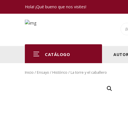
Hola! ¡Qué bueno que nos visites!
Pro
CATÁLOGO
AUTOR
Inicio
/
Ensayo
/
Histórico
/ La torre y el caballero