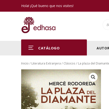
Hola! ¡Qué bueno que nos visites!
Pro
CATÁLOGO
AUTOR
Inicio
/
Literatura Extranjera
/
Clásicos
/ La plaza del Diamant