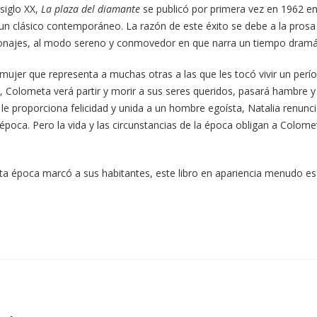
siglo XX,
La plaza del diamante
se publicó por primera vez en 1962 en
 en un clásico contemporáneo. La razón de este éxito se debe a la pr
ersonajes, al modo sereno y conmovedor en que narra un tiempo dramá
a mujer que representa a muchas otras a las que les tocó vivir un perí
res, Colometa verá partir y morir a sus seres queridos, pasará hambre
le proporciona felicidad y unida a un hombre egoísta, Natalia renunc
oca. Pero la vida y las circunstancias de la época obligan a Colometa
a época marcó a sus habitantes, este libro en apariencia menudo es u