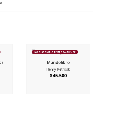
a.
NO DISPONIBLE TEMPORALMENTE
os
Mundolibro
Henry Petroski
$
45.500